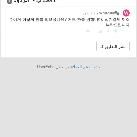
الأقدم أولاً
whdgnk
منذ 2 شهر
ㅇ이거 어떻게 환불 받으셨나요? 저도 환불 원합니다. 정기결제 취소
부탁드립니다.
|
خدمة دعم العملاء
من خلال UserEcho