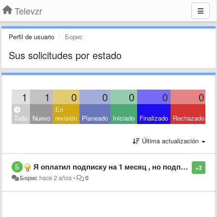
Televzr
Perfil de usuario
Борис
Sus solicitudes por estado
1
1
0
0
0
0
0
En
Todo
Nuevo
revisión
Planeado
Iniciado
Finalizado
Rechazado
Última actualización
Я оплатил подписку на 1 месяц , но подписка пропала, как и деньги - какой то обман ?
+3
Борис
hace 2 años
•
0