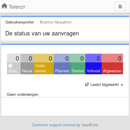
Televzr
Gebruikersprofiel
Burkhon Musafirov
De status van uw aanvragen
0
0
0
0
0
0
0
Under
Alles
Nieuw
review
Planned
Started
Voltooid
Afgewezen
Laatst bijgewerkt
Geen onderwerpen
Customer support service
by UserEcho