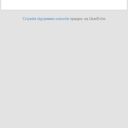
Служба підтримки клієнтів
працює на UserEcho