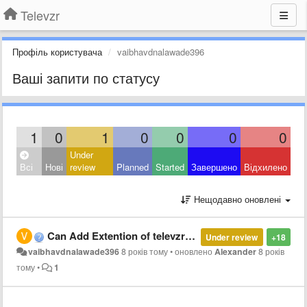
Televzr
Профіль користувача
vaibhavdnalawade396
Ваші запити по статусу
1
0
1
0
0
0
0
Under
Всі
Нові
review
Planned
Started
Завершено
Відхилено
Нещодавно оновлені
Can Add Extention of televzr In Chrome Browser
Under review
+18
vaibhavdnalawade396
8 років тому
•
оновлено
Alexander
8 років
тому
•
1