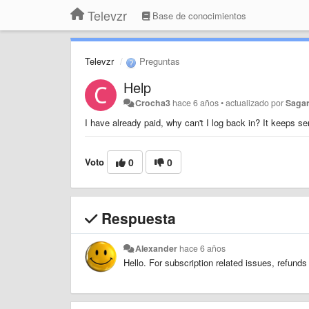
Televzr
Base de conocimientos
Televzr
Preguntas
Help
Crocha3
hace 6 años
•
actualizado por
Saga
I have already paid, why can't I log back in? It keeps se
Voto
0
0
Respuesta
Alexander
hace 6 años
Hello. For subscription related issues, refund