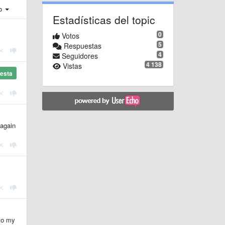
ro
Estadísticas del topic
0
Votos
5
Respuestas
4
Seguidores
4 138
Vistas
esta
 again
to my