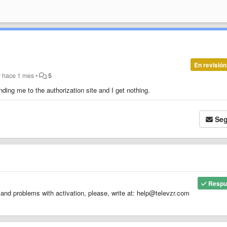
En revisión
r
hace 1 mes
•
5
nding me to the authorization site and I get nothing.
Seg
Respu
s and problems with activation, please, write at: help@televzr.com