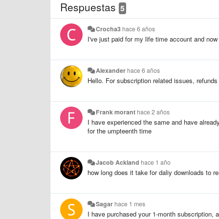
Respuestas
5
Crocha3
hace 6 años
I've just paid for my life time account and now 
Alexander
hace 6 años
Hello. For subscription related issues, refund
Frank morant
hace 2 años
I have experienced the same and have already a
for the umpteenth time
Jacob Ackland
hace 1 año
how long does it take for daliy downloads to r
Sagar
hace 1 mes
I have purchased your 1-month subscription, 