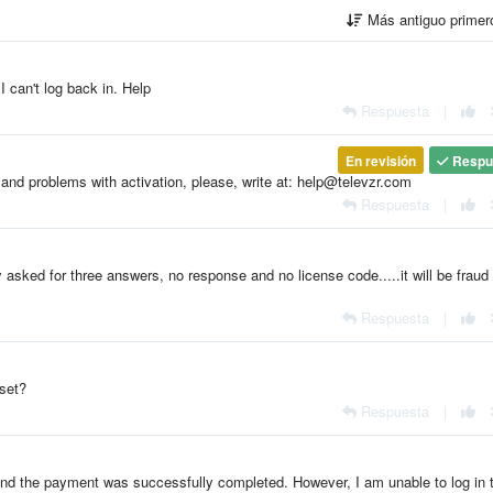
Más antiguo prime
I can't log back in. Help
Respuesta
|
En revisión
Respu
s and problems with activation, please, write at: help@televzr.com
Respuesta
|
sked for three answers, no response and no license code.....it will be fraud
Respuesta
|
eset?
Respuesta
|
and the payment was successfully completed. However, I am unable to log in 