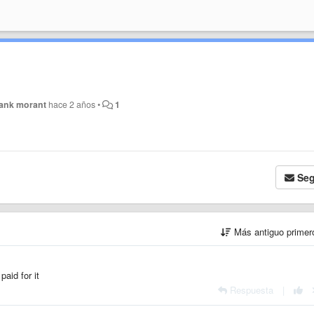
ank morant
hace 2 años
•
1
Seg
Más antiguo prime
aid for it
Respuesta
|