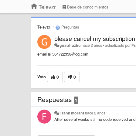
Televzr
Base de conocimientos
Televzr
Preguntas
please cancel my subscription
guaizhuzhu
hace 2 años
•
actualizado por
Fr
email is 564722338@qq.com.
Voto
0
0
Respuestas
1
Frank morant
hace 2 años
After several weeks still no code received and p