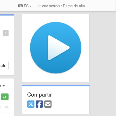
ES
Iniciar sesión / Darse de alta
0
uir
ro
Compartir
+1