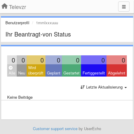
Televzr
Benutzerprofil
1mmlxxxuuu
Ihr Beantragt-von Status
0
0
0
0
0
0
0
Wird
Alle
Neu
überprüft
Geplant
Gestartet
Fertiggestellt
Abgelehnt
Letzte Aktualisierung
Keine Beiträge
Customer support service
by UserEcho