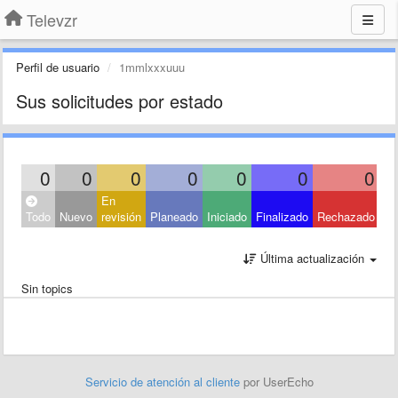
Televzr
Perfil de usuario
1mmlxxxuuu
Sus solicitudes por estado
0
0
0
0
0
0
0
En
Todo
Nuevo
revisión
Planeado
Iniciado
Finalizado
Rechazado
Última actualización
Sin topics
Servicio de atención al cliente
por UserEcho