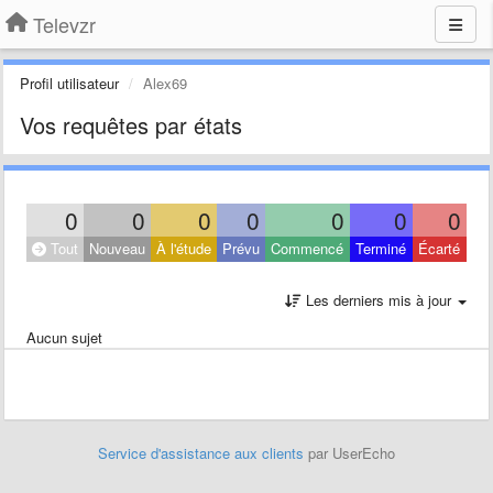
Televzr
Profil utilisateur
Alex69
Vos requêtes par états
0
0
0
0
0
0
0
Tout
Nouveau
À l'étude
Prévu
Commencé
Terminé
Écarté
Les derniers mis à jour
Aucun sujet
Service d'assistance aux clients
par UserEcho