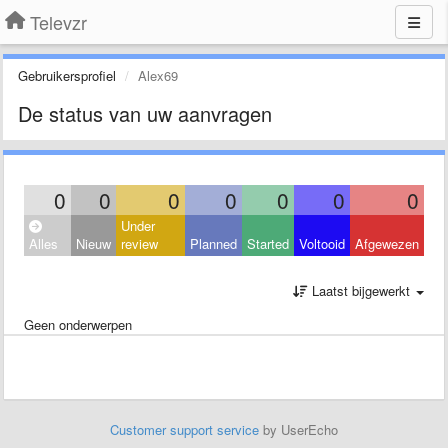
Televzr
Gebruikersprofiel
Alex69
De status van uw aanvragen
0
0
0
0
0
0
0
Under
Alles
Nieuw
review
Planned
Started
Voltooid
Afgewezen
Laatst bijgewerkt
Geen onderwerpen
Customer support service
by UserEcho